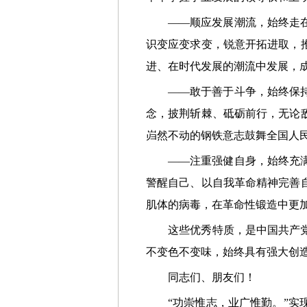
——顺应发展潮流，始终走在时
识变应变求变，锐意开拓进取，
进、在时代发展的潮流中发展，
——敢于善于斗争，始终保持必
念，披荆斩棘、砥砺前行，无论
岿然不动的钢铁意志鼓舞全国人
——注重强健自身，始终充满生
警醒自己、以自我革命精神完善
肌体的病毒，在革命性锻造中更
这些优秀特质，是中国共产党为
不变色不变味，始终具有强大创
同志们、朋友们！
“功崇惟志，业广惟勤。”实现