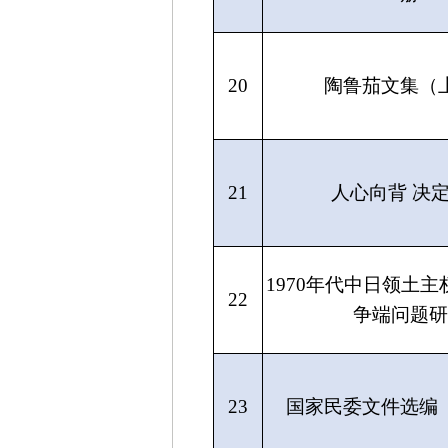
20
陶鲁茄文集（
21
人心向背 决
1970年代中日领土
22
争端问题研
23
国家民委文件选编