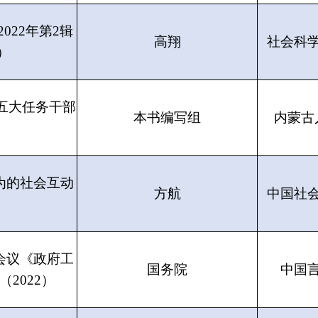
022年第2辑
高翔
社会科
）
五大任务干部
本书编写组
内蒙古
为的社会互动
方航
中国社
会议《政府工
国务院
中国
2022）