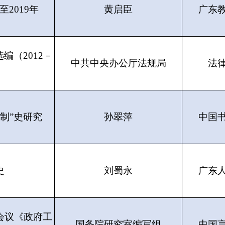
2019年
黄启臣
广东
编（2012－
中共中央办公厅法规局
法
制”史研究
孙翠萍
中国
史
刘蜀永
广东
会议《政府工
国务院研究室编写组
中国