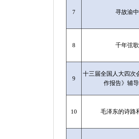
7
寻故渝中
8
千年弦歌
十三届全国人大四次
9
作报告》辅导
10
毛泽东的诗路