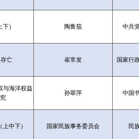
上下）
陶鲁茄
中共
定存亡
崔常发
国家行
主权与海洋权益
孙翠萍
中国
究
（上中下）
国家民族事务委员会
民