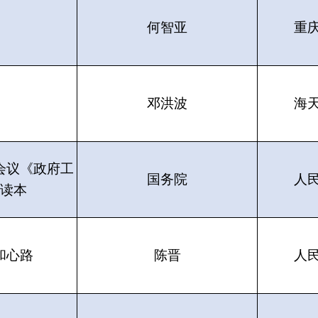
何智亚
重
邓洪波
海
会议《政府工
国务院
人
读本
和心路
陈晋
人